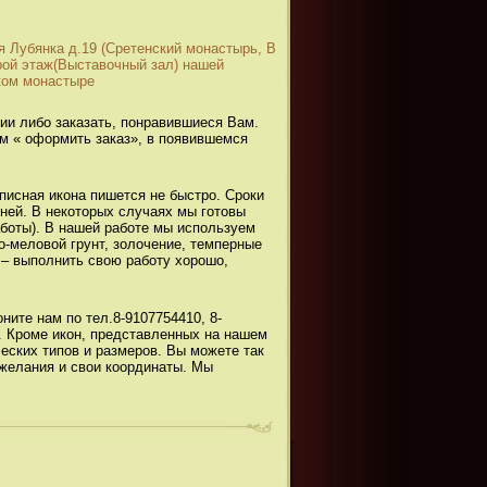
 Лубянка д.19 (Сретенский монастырь, В
орой этаж(Выставочный зал) нашей
ком монастыре
ии либо заказать, понравившиеся Вам.
ем « оформить заказ», в появившемся
писная икона пишется не быстро. Сроки
дней. В некоторых случаях мы готовы
аботы). В нашей работе мы используем
о-меловой грунт, золочение, темперные
 – выполнить свою работу хорошо,
ите нам по тел.8-9107754410, 8-
. Кроме икон, представленных на нашем
ских типов и размеров. Вы можете так
ожелания и свои координаты. Мы