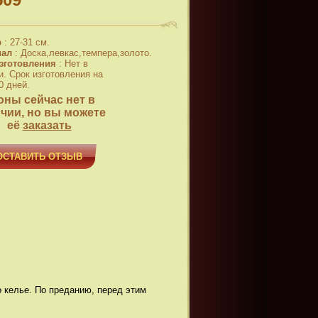
р
:
27-31 см.
иал
:
Доска,левкас,темпера,золото.
зготовления
:
Нет в
и. Срок изготовления на
0 дней.
оны сейчас нет в
чии, но вы можете
её
заказать
ОСТАВИТЬ ОТЗЫВ
о келье. По преданию, перед этим