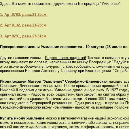
Здесь Вы можете посмотреть другие иконы Богородицы "Умиление".
1. Арт.0783, разм.21-25см.
2. Арт.0132, разм.21-25см.
3. Арт.0291, разм.27-31см.
Празднование иконы Умиление свершается - 10 августа (28 июля по 
Другое название иконы –
Радость всех радостей
Так часто называл эту
икону называют по словам, написанным по нимбу Богородицы: "Радуйся
этой иконе изображена в полурост, с крестообразно сложенными на груд
произнесения Ею слов Архангелу Гавриилу при Благовещении: "Се раба 
Икона Божией Матери "Умиление" Серафимо-Дивеевская
находилась
Серафимо-Дивеевского монастыря. После прославления преподобного 
Николай II подарил для иконы Умиление драгоценную ризу. В 1927 году
оригинал иконы «Радость всех радостей», был закрыт, но святой образ 
десятилетий его хранили благочестивые люди. В июне 1991 года икону п
она находится в Патриаршей резиденции. Один раз в год – в праздник 
Серафимо-Дивеевскую икону «Умиление» выносят на всеобщее поклонен
Купить икону Умиление
можно в интернет-магазине нашей иконописной
можете посмотреть, какие иконы есть в наличии либо заказать, понрав
иконой нажмите «добавить в корзину», затем « оформить заказ», в поя