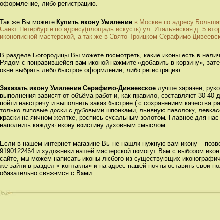
оформление, либо регистрацию.
Так же Вы можете
Купить икону Умиление
в Москве по адресу Большая
Санкт Петербурге по адресу(площадь искуств) ул. Итальянская д. 5 вт
иконописной мастерской, а так же в Свято-Троицком Серафимо-Дивеевс
В разделе Богородицы Вы можете посмотреть, какие иконы есть в налич
Рядом с понравившейся вам иконой нажмите «добавить в корзину», зат
окне выбрать либо быстрое оформление, либо регистрацию.
Заказать икону Умиление Серафимо-Дивеевское
лучше заранее, руко
выполнения зависят от объёма работ и, как правило, составляют 30-40 
пойти навстречу и выполнить заказ быстрее ( с сохранением качества р
только липовые доски с дубовыми шпонками, льняную паволоку, левкас
краски на яичном желтке, роспись сусальным золотом. Главное для нас
наполнить каждую икону воистину духовным смыслом.
Если в нашем интернет-магазине Вы не нашли нужную вам икону – позвон
9190122464 и художники нашей мастерской помогут Вам с выбором икон
сайте, мы можем написать иконы любого из существующих иконографиче
же зайти в раздел « контакты» и на адрес нашей почты оставить свои п
обязательно свяжемся с Вами.