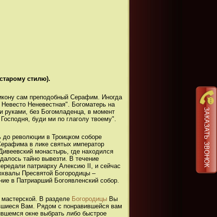
старому стилю).
 икону сам преподобный Серафим. Иногда
 Невесто Неневестная". Богоматерь на
ЗАКАЗАТЬ ЗВОНОК
и руками, без Богомладенца, в момент
Господня, буди ми по глаголу твоему".
 до революции в Троицком соборе
Серафима в лике святых император
 Дивеевский монастырь, где находился
удалось тайно вывезти. В течение
ередали патриарху Алексию II, и сейчас
Похвалы Пресвятой Богородицы –
ие в Патриарший Богоявленский собор.
 мастерской. В разделе
Богородицы
Вы
ившиеся Вам. Рядом с понравившейся вам
вившемся окне выбрать либо быстрое