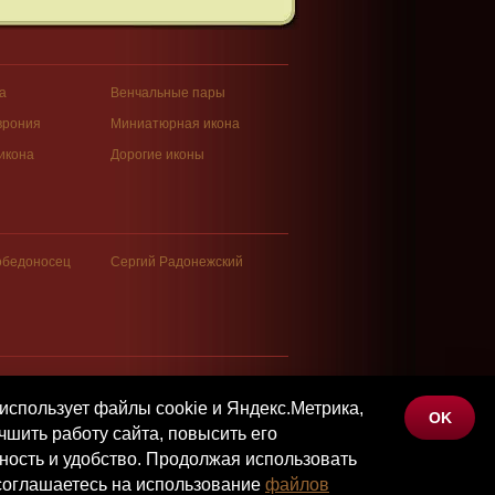
а
Венчальные пары
врония
Миниатюрная икона
икона
Дорогие иконы
обедоносец
Сергий Радонежский
использует файлы cookie и Яндекс.Метрика,
OK
©Наследие, 2026
Политика конфиденциальности
чшить работу сайта, повысить его
ость и удобство. Продолжая использовать
 соглашаетесь на использование
файлов