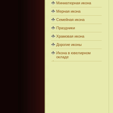
Миниатюрная икона
Мерная икона
Семейная икона
Праздники
Храмовая икона
Дорогие иконы
Икона в ювелирном
окладе