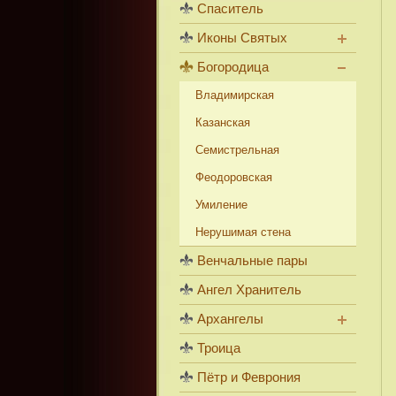
Спаситель
Иконы Святых
Богородица
Владимирская
Казанская
Семистрельная
Феодоровская
Умиление
Нерушимая стена
Венчальные пары
Ангел Хранитель
Архангелы
Троица
Пётр и Феврония