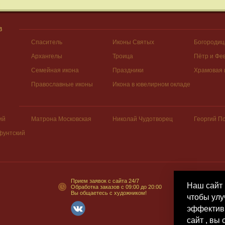
В
Спаситель
Иконы Святых
Богородиц
Архангелы
Троица
Пётр и Фе
Семейная икона
Праздники
Храмовая 
Православные иконы
Икона в ювелирном окладе
ий
Матрона Московская
Николай Чудотворец
Георгий П
фунтский
Прием заявок с сайта 24/7
Наш сайт 
Обработка заказов с 09:00 до 20:00
Вы общаетесь с художником!
чтобы улу
эффективн
сайт , вы