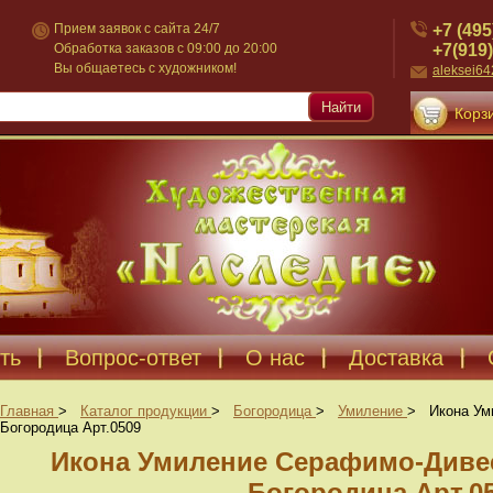
+7 (495
Прием заявок с сайта 24/7
+7(919)
Обработка заказов с 09:00 до 20:00
Вы общаетесь с художником!
aleksei6
Найти
Корзи
ть
Вопрос-ответ
О нас
Доставка
Главная
>
Каталог продукции
>
Богородица
>
Умиление
>
Икона Ум
Богородица Арт.0509
Икона Умиление Серафимо-Диве
Богородица Арт.0