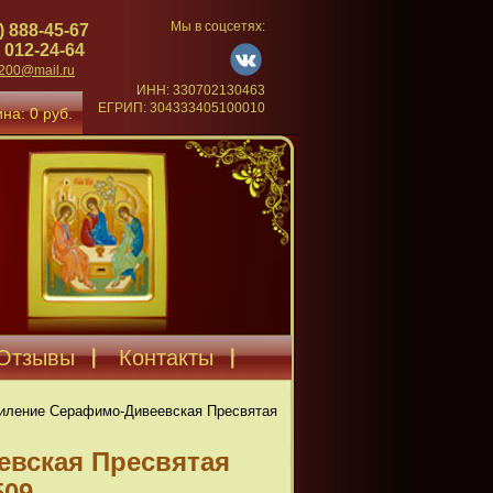
Мы в соцсетях:
) 888-45-67
 012-24-64
4200@mail.ru
ИНН: 330702130463
ЕГРИП: 304333405100010
на: 0 руб.
Отзывы
Контакты
иление Серафимо-Дивеевская Пресвятая
евская Пресвятая
509