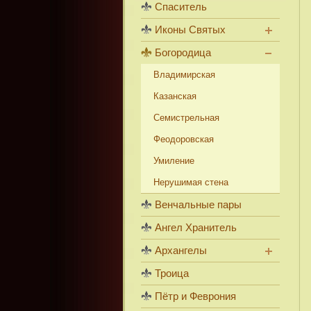
Спаситель
Иконы Святых
Богородица
Владимирская
Казанская
Семистрельная
Феодоровская
Умиление
Нерушимая стена
Венчальные пары
Ангел Хранитель
Архангелы
Троица
Пётр и Феврония