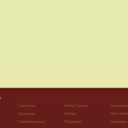
В
Спаситель
Иконы Святых
Богородиц
Архангелы
Троица
Пётр и Фе
Семейная икона
Праздники
Храмовая 