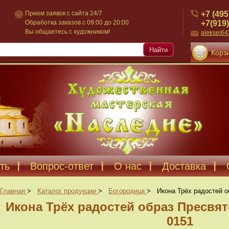
+7 (495
Прием заявок с сайта 24/7
+7(919)
Обработка заказов с 09:00 до 20:00
Вы общаетесь с художником!
aleksei6
Найти
Корзи
ть
Вопрос-ответ
О нас
Доставка
Главная
>
Каталог продукции
>
Богородица
>
Икона Трёх радостей о
Икона Трёх радостей образ Пресвя
0151