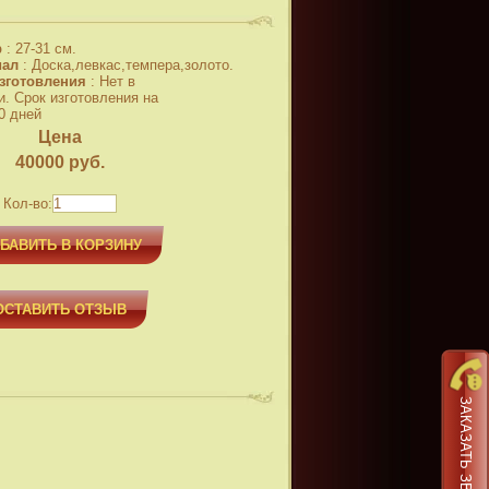
р
:
27-31 см.
иал
:
Доска,левкас,темпера,золото.
зготовления
:
Нет в
и. Срок изготовления на
0 дней
Цена
40000
руб.
Кол-во:
БАВИТЬ В КОРЗИНУ
ОСТАВИТЬ ОТЗЫВ
ЗАКАЗАТЬ ЗВОНОК