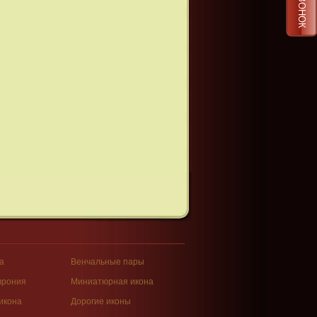
а
Венчальные пары
врония
Миниатюрная икона
икона
Дорогие иконы