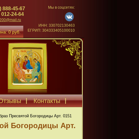
Мы в соцсетях:
) 888-45-67
 012-24-64
4200@mail.ru
ИНН: 330702130463
ЕГРИП: 304333405100010
на: 0 руб.
Отзывы
Контакты
браз Пресвятой Богородицы Арт. 0151
той Богородицы Арт.