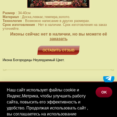
Размер
:
34-40см
Материал
:
Доска,левкас,темпера,золото.
Технология
:
Возможно написание в других размерах.
Срок изготовления
:
Нет в наличии. Срок изготовления на заказ
уточняйте.
Иконы сейчас нет в наличии, но вы можете её
заказать
ОСТАВИТЬ ОТЗЫВ
Икона Богородицы Неувядаемый Цвет.
Наш сайт использует файлы cookie и
МЕНЮ
OK
Яндекс.Метрика, чтобы улучшить работу
КАТАЛОГ ТОВАРОВ
сайта, повысить его эффективность и
КОНТАКТЫ
удобство. Продолжая использовать сайт ,
вы соглашаетесь на использование