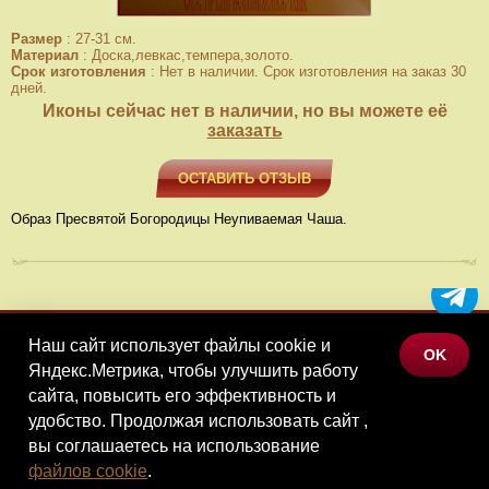
Размер
:
27-31 см.
Материал
:
Доска,левкас,темпера,золото.
Срок изготовления
:
Нет в наличии. Срок изготовления на заказ 30
дней.
Иконы сейчас нет в наличии, но вы можете её
заказать
ОСТАВИТЬ ОТЗЫВ
Образ Пресвятой Богородицы Неупиваемая Чаша.
Наш сайт использует файлы cookie и
МЕНЮ
OK
Яндекс.Метрика, чтобы улучшить работу
КАТАЛОГ ТОВАРОВ
сайта, повысить его эффективность и
КОНТАКТЫ
удобство. Продолжая использовать сайт ,
вы соглашаетесь на использование
©Наследие, 2026
файлов cookie
.
Политика конфиденциальности