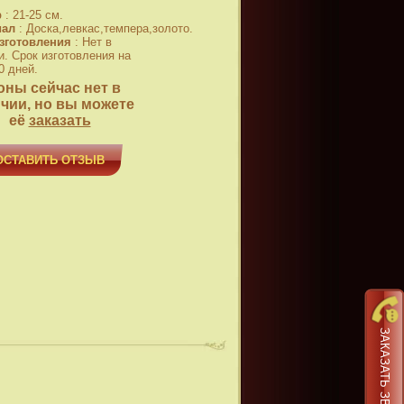
р
:
21-25 см.
иал
:
Доска,левкас,темпера,золото.
зготовления
:
Нет в
и. Срок изготовления на
0 дней.
оны сейчас нет в
чии, но вы можете
её
заказать
ОСТАВИТЬ ОТЗЫВ
ЗАКАЗАТЬ ЗВОНОК