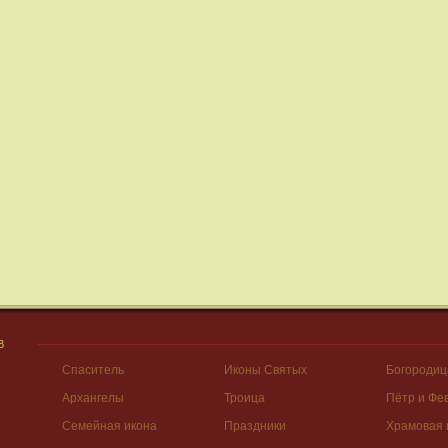
В
Спаситель
Иконы Святых
Богородиц
Архангелы
Троица
Пётр и Фе
Семейная икона
Праздники
Храмовая 