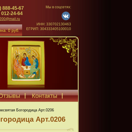
Мы в соцсетях:
) 888-45-67
 012-24-64
4200@mail.ru
ИНН: 330702130463
ЕГРИП: 304333405100010
на: 0 руб.
Отзывы
Контакты
ресвятая Богородица Арт.0206
городица Арт.0206