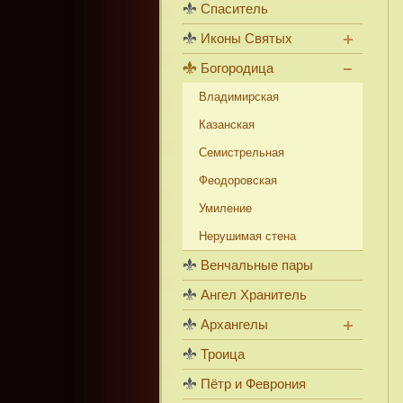
Спаситель
Иконы Святых
Богородица
Владимирская
Казанская
Семистрельная
Феодоровская
Умиление
Нерушимая стена
Венчальные пары
Ангел Хранитель
Архангелы
Троица
Пётр и Феврония