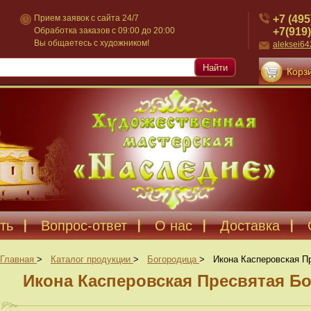
+7 (495
Прием заявок с сайта 24/7
+7(919)
Обработка заказов с 09:00 до 20:00
Вы общаетесь с художником!
aleksei6
Найти
Корзи
ть
Вопрос-ответ
О нас
Доставка
Главная
>
Каталог продукции
>
Богородица
>
Икона Касперовская П
Икона Касперовская Пресвятая Бо