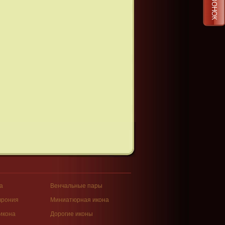
а
Венчальные пары
врония
Миниатюрная икона
икона
Дорогие иконы