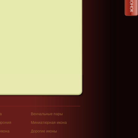
а
Венчальные пары
врония
Миниатюрная икона
икона
Дорогие иконы