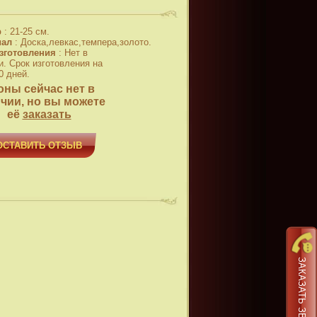
р
:
21-25 см.
иал
:
Доска,левкас,темпера,золото.
зготовления
:
Нет в
и. Срок изготовления на
0 дней.
оны сейчас нет в
чии, но вы можете
её
заказать
ОСТАВИТЬ ОТЗЫВ
ЗАКАЗАТЬ ЗВОНОК