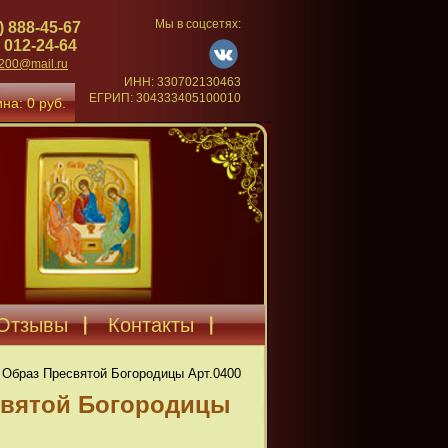
Мы в соцсетях:
) 888-45-67
 012-24-64
4200@mail.ru
ИНН: 330702130463
ЕГРИП: 304333405100010
на: 0 руб.
Отзывы
Контакты
 Образ Пресвятой Богородицы Арт.0400
святой Богородицы