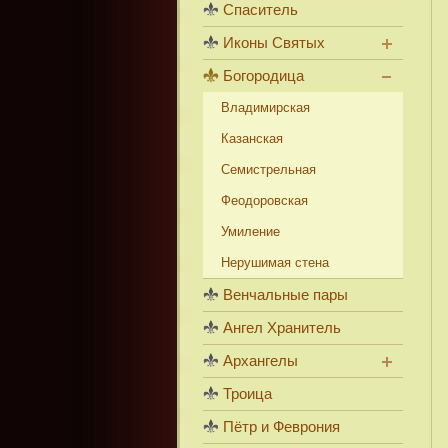
Спаситель
Иконы Святых
Богородица
Владимирская
Казанская
Семистрельная
Феодоровская
Умиление
Нерушимая стена
Венчальные пары
Ангел Хранитель
Архангелы
Троица
Пётр и Феврония