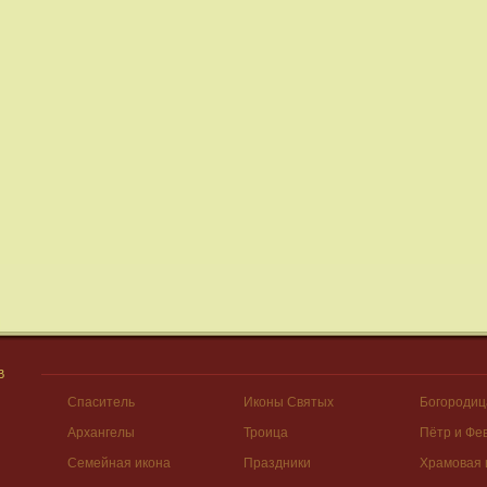
В
Спаситель
Иконы Святых
Богородиц
Архангелы
Троица
Пётр и Фе
Семейная икона
Праздники
Храмовая 