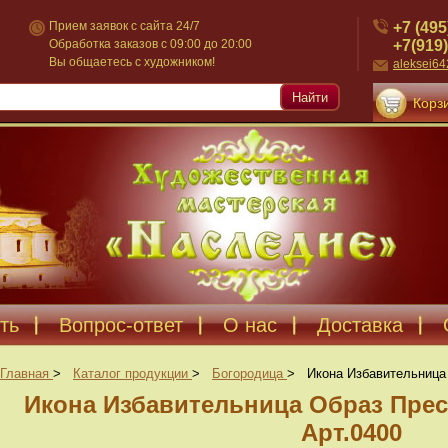
+7 (495
Прием заявок с сайта 24/7
+7(919)
Обработка заказов с 09:00 до 20:00
Вы общаетесь с художником!
aleksei6
Найти
Корзи
ть
Вопрос-ответ
О нас
Доставка
Главная
>
Каталог продукции
>
Богородица
>
Икона Избавительница
Икона Избавительница Образ Пре
Арт.0400