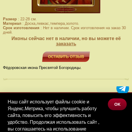
Размер
:
22-28 см.
Материал
:
Доска,левкас,темпера,золото.
Срок изготовления
:
Нет в наличии. Срок изготовления на заказ 30
дней.
Иконы сейчас нет в наличии, но вы можете её
заказать
ОСТАВИТЬ ОТЗЫВ
Фёдоровская икона Пресвятой Богородицы.
Наш сайт использует файлы cookie и
МЕНЮ
OK
Яндекс.Метрика, чтобы улучшить работу
КАТАЛОГ ТОВАРОВ
сайта, повысить его эффективность и
КОНТАКТЫ
удобство. Продолжая использовать сайт ,
вы соглашаетесь на использование