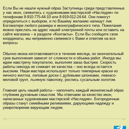
Если Вы не нашли нужный образ Заступницы среди представленных
у нас икон, свяжитесь с художниками мастерской «Наследие» по
телефонам 8-910-775-44-10 или 8-919-012-24-64. Они помогут
определиться с выбором, и по Вашему желанию напишут лик
Богоматери любого размера и иконографического типа. Пожелания
можно прислать на адрес нашей электронной почты или оставить на
сайте магазина – в разделе «Контакты». Если Вы сообщите свои
координаты, мы непременно свяжемся с Вами и ответим на все
вопросы
Обычно икона изготавливается в течение месяца, но окончательный
срок выполнения зависит от сложности и объема работ. Иногда мы
идем навстречу покупателю, выполняя заказ быстрее. Скорость
работы никогда не снижает ее качества – оно всегда остается
высоким. Наши мастера используют только темперные краски из
яичного желтка, липовые доски с дубовыми шпонками, левкасо-
меловой грунт, льняную паволоку, роспись сусальным золотом.
Главная цель нашей работы – наполнить каждый иконописный образ
глубоким духовным смыслом. Мы отвечаем за качество икон,
написанных художниками мастерской «Наследие». Богородичные
образы станут семейными реликвиями, дарующими надежду и
умиротворение верующим людям.