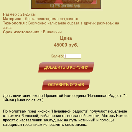
Размер
:
21-25 см
Материал
:
Доска,левкас,темпера,золото
Технология
:
Возможно написание образа в других размерах на
заказ.
Срок изготовления
:
В наличии
Цена
45000
руб.
Кол-во:
ДОБАВИТЬ В КОРЗИНУ
ОСТАВИТЬ ОТЗЫВ
День почитания иконы Пресвятой Богородицы “Нечаянная Радость" -
14мая (1мая по ст. ст.)
По молитвам пред иконой "Нечаянной радости" получают исцеление
от тяжких болезней, избавление от внезапной смерти; Матерь Божию
просят о наставлении заблудших на путь истинный и помощи
кающимся грешникам исправлять свою жизнь.