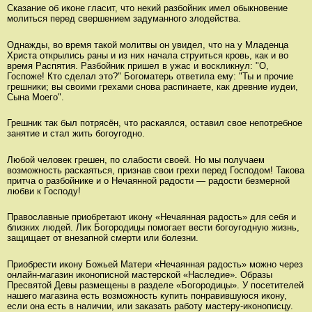
Сказание об иконе гласит, что некий разбойник имел обыкновение
молиться перед свершением задуманного злодейства.
Однажды, во время такой молитвы он увидел, что на у Младенца
Христа открылись раны и из них начала струиться кровь, как и во
время Распятия. Разбойник пришел в ужас и воскликнул: "О,
Госпоже! Кто сделал это?" Богоматерь ответила ему: "Ты и прочие
грешники; вы своими грехами снова распинаете, как древние иудеи,
Сына Моего".
Грешник так был потрясён, что раскаялся, оставил свое непотребное
занятие и стал жить богоугодно.
Любой человек грешен, по слабости своей. Но мы получаем
возможность раскаяться, признав свои грехи перед Господом! Такова
притча о разбойнике и о Нечаянной радости — радости безмерной
любви к Господу!
Православные приобретают икону «Нечаянная радость» для себя и
близких людей. Лик Богородицы помогает вести богоугодную жизнь,
защищает от внезапной смерти или болезни.
Приобрести икону Божьей Матери «Нечаянная радость» можно через
онлайн-магазин иконописной мастерской «Наследие». Образы
Пресвятой Девы размещены в разделе «Богородицы». У посетителей
нашего магазина есть возможность купить понравившуюся икону,
если она есть в наличии, или заказать работу мастеру-иконописцу.