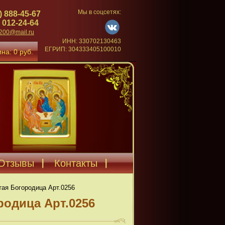
Мы в соцсетях:
) 888-45-67
 012-24-64
4200@mail.ru
ИНН: 330702130463
ЕГРИП: 304333405100010
на: 0 руб.
Отзывы
Контакты
тая Богородица Арт.0256
родица Арт.0256