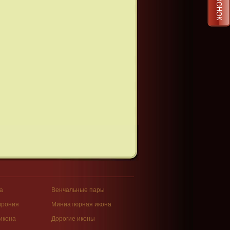
а
Венчальные пары
врония
Миниатюрная икона
икона
Дорогие иконы