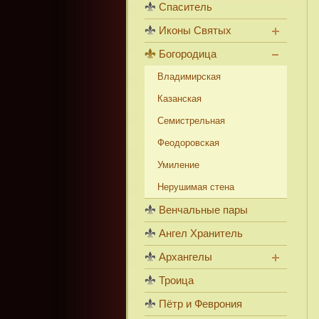
Спаситель
Иконы Святых
Богородица
Владимирская
Казанская
Семистрельная
Феодоровская
Умиление
Нерушимая стена
Венчальные пары
Ангел Хранитель
Архангелы
Троица
Пётр и Феврония