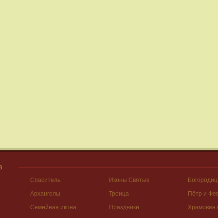
В
Спаситель
Иконы Святых
Богородиц
Архангелы
Троица
Пётр и Фе
Семейная икона
Праздники
Храмовая 