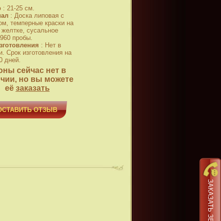
р
:
21-25 см.
иал
:
Доска липовая с
ом, темперные краски на
 желтке, сусальное
 960 пробы.
зготовления
:
Нет в
и. Срок изготовления на
0 дней.
оны сейчас нет в
чии, но вы можете
её
заказать
ОСТАВИТЬ ОТЗЫВ
ЗАКАЗАТЬ ЗВОНОК