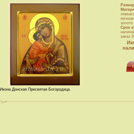
Разме
Матер
левкас
яичном
золото
Срок и
наличи
заказ 3
Ик
нали
Икона Донская Пресвятая Богородица.