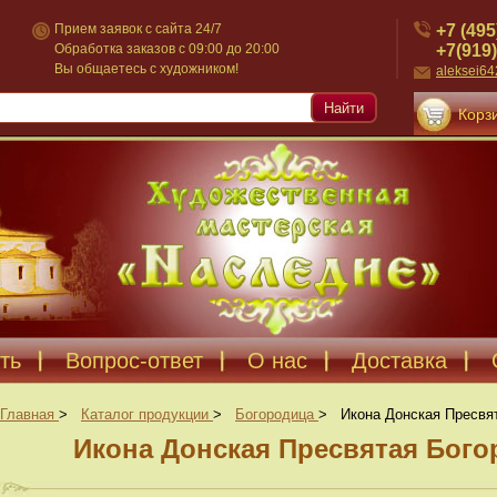
+7 (495
Прием заявок с сайта 24/7
+7(919)
Обработка заказов с 09:00 до 20:00
Вы общаетесь с художником!
aleksei6
Найти
Корзи
ть
Вопрос-ответ
О нас
Доставка
Главная
>
Каталог продукции
>
Богородица
>
Икона Донская Пресвя
Икона Донская Пресвятая Бого