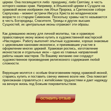
церкви. Она посвящается либо празднику, либо Святому, в честь
которого назван храм. Например, в Ильинской церкви в Суздале на
храмовой иконе изображен лик Ильи Пророка, а Сретенском соборе
Серпухова – момент встречи Иисуса Христа во младенческом
возрасте со старцем Симеоном. Поскольку храмы часто называются
в честь Богородицы, Спасителя, Троицы и других высших
Сущностей, их центральные иконы отражают эти образы.
Как домашнюю иконку для личной молитвы, так и храмовую
православную икону можно купить в художественной мастерской
«Наследие». Работу выполнят опытные художники, хорошо знакомые
с церковными канонами иконописи, и принимавшие участие в
оформлении многих церквей. Храмовая роспись, изготовление
иконостасов и отдельных икон – одно из главных направлений
работы наших мастеров. По Вашему желанию они создадут
художественное произведение религиозного содержания любой
сложности.
Верующие молятся с особым благоговением перед храмовой иконой,
стараясь купить и поставить свечку именно возле нее. Она помогает
прихожанам справляться с житейскими трудностями и дает надежду
на вечную жизнь под Божьим покровительством.
ОСТАВИТЬ ОТЗЫВ