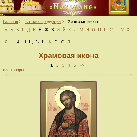
Главная
>
Каталог продукции
>
Храмовая икона
А
Б
В
Г
Д
Е
Ё
Ж
З
И
Й
К
Л
М
Н
О
П
Р
С
Т
У
Ф
Х
Ц
Ч
Ш
Щ
Ъ
Ы
Ь
Э
Ю
Я
Храмовая икона
1
2
3
4
5
>>
все товары