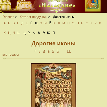
Главная
>
Каталог продукции
>
Дорогие иконы
А
Б
В
Г
Д
Е
Ё
Ж
З
И
Й
К
Л
М
Н
О
П
Р
С
Т
У
Ф
Х
Ц
Ч
Ш
Щ
Ъ
Ы
Ь
Э
Ю
Я
Дорогие иконы
1
2
3
4
5
6
...
>>
все товары