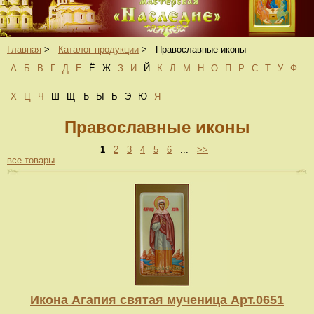
Главная
>
Каталог продукции
>
Православные иконы
А
Б
В
Г
Д
Е
Ё
Ж
З
И
Й
К
Л
М
Н
О
П
Р
С
Т
У
Ф
Х
Ц
Ч
Ш
Щ
Ъ
Ы
Ь
Э
Ю
Я
Православные иконы
1
2
3
4
5
6
...
>>
все товары
Икона Агапия святая мученица Арт.0651