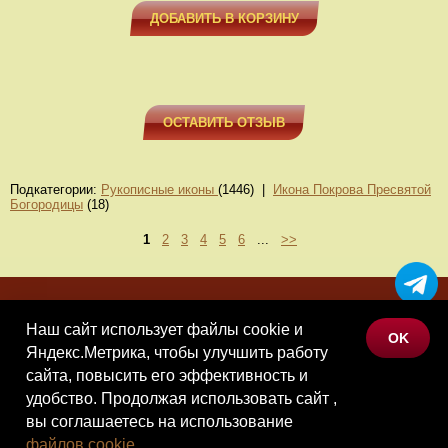
ДОБАВИТЬ В КОРЗИНУ
ОСТАВИТЬ ОТЗЫВ
Подкатегории:
Рукописные иконы
(1446) |
Икона Покрова Пресвятой
Богородицы
(18)
1
2
3
4
5
6
...
>>
МЕНЮ
Наш сайт использует файлы cookie и
OK
КАТАЛОГ ТОВАРОВ
Яндекс.Метрика, чтобы улучшить работу
сайта, повысить его эффективность и
КОНТАКТЫ
удобство. Продолжая использовать сайт ,
вы соглашаетесь на использование
©Наследие, 2026
файлов cookie
.